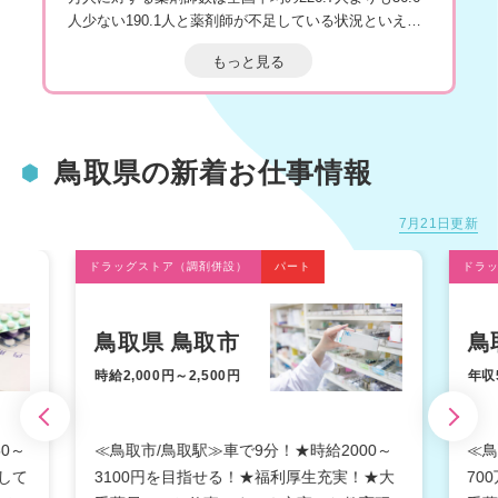
人少ない190.1人と薬剤師が不足している状況といえま
す。
もっと見る
鳥取県内には病院45件、薬局276件、診療所507件があ
り、それぞれの職場で働く薬剤師数は病院勤務が232
人、薬局勤務が670人、診療所勤務が15人。鳥取県で働
く薬剤師1,091人のうち、61.4 ％が薬局に、21.3 ％が病
鳥取県の新着お仕事情報
院、1.4 ％が診療所となっており、薬剤師の6割が薬局
に勤務しています。
7月21日更新
鳥取県の人口10万人に対する薬局数は平成26年時点
で、全国平均44.65軒に対し46.91軒となっています。訪
ドラッグストア（調剤併設）
パート
ドラ
問薬局数は247軒で、人口10万人に対する訪問薬局数は
全国平均37.64軒に対し43.07軒と、いずれも全国平均を
上回っています。
鳥取県 鳥取市
鳥
鳥取県で働く薬剤師の平均年収は全国平均の515万円よ
時給2,000円～2,500円
年収
りも64.9万円高い579.9万円で全国第4位です。
また、鳥取県の病院・診療所、薬局・医療施設で働く薬
剤師の平均年齢は46.8歳。全国の平均年齢45.3歳と比較
0～
≪鳥取市/鳥取駅≫車で9分！★時給2000～
≪鳥
すると、やや高くなっております。
して
3100円を目指せる！★福利厚生充実！★大
70