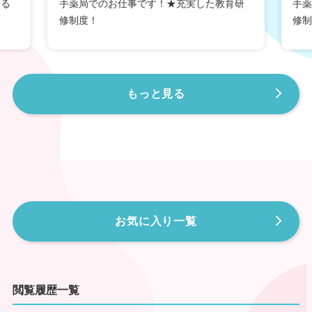
きる
手薬局でのお仕事です！★充実した教育研
手薬
鳥取県では、薬剤師を育成するための「新人薬剤師育成
修制度！
修制
プログラム」を実施しています。本プログラムでは、経
験年数に応じた研修を行っています。1年目の研修プロ
グラムでは、通常業務の知識・技能・技術の習得、2～6
年目の研修プログラムでは、「専門・認定薬剤師」の資
格取得に向けた取組みを行っています。
もっと見る
このように、鳥取県では、新人薬剤師を育成するプログ
ラムを実施しているため、実務に役立つ知識や技術の習
得や、資格取得に取り組みやすい環境にあるといえま
す。また、薬剤師の求人も豊富にありますので、転職も
しやすい環境にあります。
鳥取県は全国でも調剤薬局・病院・クリニックの施設数
が一番少ない県になります。その為、施設の業態問わ
ず、求人も増加傾向にあり、薬剤師の需要は非常に高ま
っています。
お気に入り一覧
参照：「平成26年（2014年）医師・歯科医師・薬剤師
調査」、「賃金構造基本統計調査」、「きまって支給す
る現金給与額×12ヶ月＋年間賞与その他特別給与額」、
「地域医療情報システム」
閲覧履歴一覧