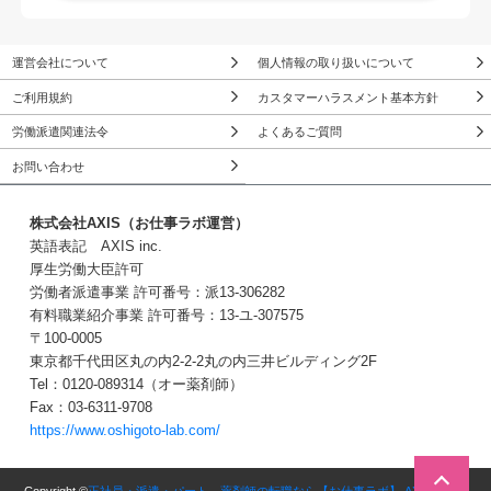
運営会社について
個人情報の取り扱いについて
ご利用規約
カスタマーハラスメント基本方針
労働派遣関連法令
よくあるご質問
お問い合わせ
株式会社AXIS（お仕事ラボ運営）
英語表記 AXIS inc.
厚生労働大臣許可
労働者派遣事業 許可番号：派13-306282
有料職業紹介事業 許可番号：13-ユ-307575
〒100-0005
東京都千代田区丸の内2-2-2丸の内三井ビルディング2F
Tel：0120-089314（オー薬剤師）
Fax：03-6311-9708
https://www.oshigoto-lab.com/
無料転職サポートに申し込む
３Stepで簡単！